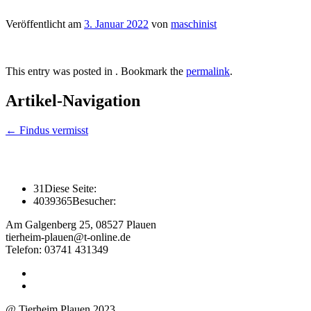
Veröffentlicht am
3. Januar 2022
von
maschinist
This entry was posted in . Bookmark the
permalink
.
Artikel-Navigation
←
Findus vermisst
31
Diese Seite:
4039365
Besucher:
Am Galgenberg 25, 08527 Plauen
tierheim-plauen@t-online.de
Telefon: 03741 431349
@ Tierheim Plauen 2023