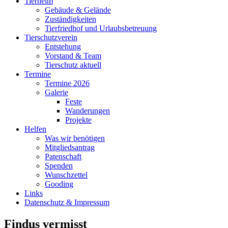
Tierheim
Gebäude & Gelände
Zuständigkeiten
Tierfriedhof und Urlaubsbetreuung
Tierschutzverein
Entstehung
Vorstand & Team
Tierschutz aktuell
Termine
Termine 2026
Galerie
Feste
Wanderungen
Projekte
Helfen
Was wir benötigen
Mitgliedsantrag
Patenschaft
Spenden
Wunschzettel
Gooding
Links
Datenschutz & Impressum
Findus vermisst