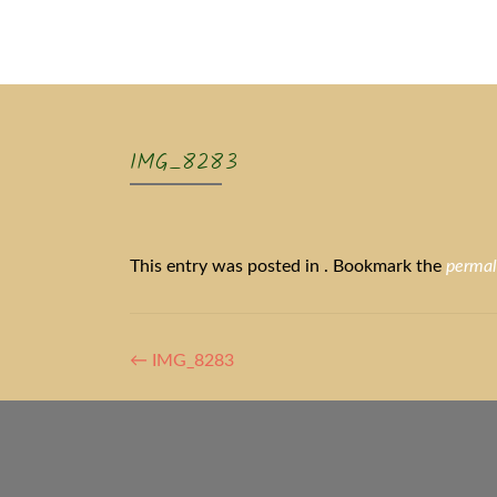
Ak
IMG_8283
This entry was posted in . Bookmark the
permal
Artikel-
←
IMG_8283
Navigation