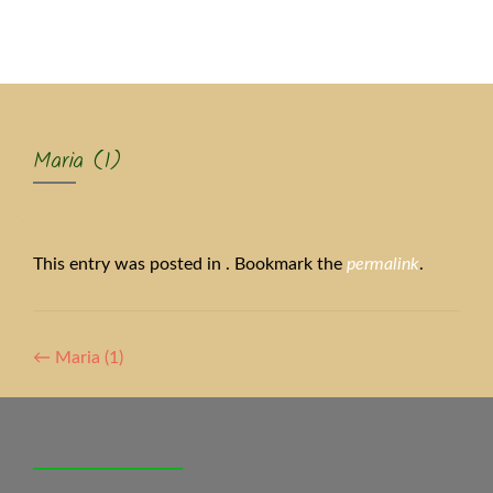
MENU
Maria (1)
This entry was posted in . Bookmark the
permalink
.
Artikel-
←
Maria (1)
Navigation