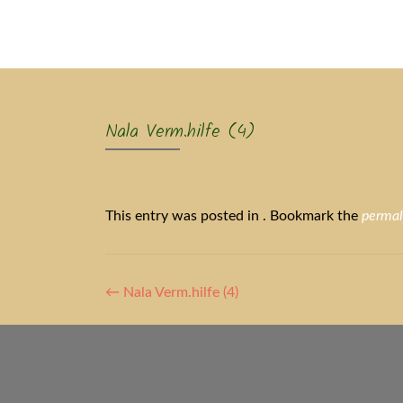
Ak
Nala Verm.hilfe (4)
This entry was posted in . Bookmark the
permal
Artikel-
←
Nala Verm.hilfe (4)
Navigation