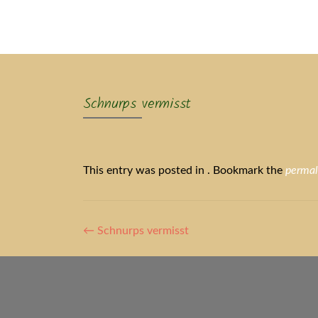
Ak
Schnurps vermisst
This entry was posted in . Bookmark the
permal
Artikel-
←
Schnurps vermisst
Navigation