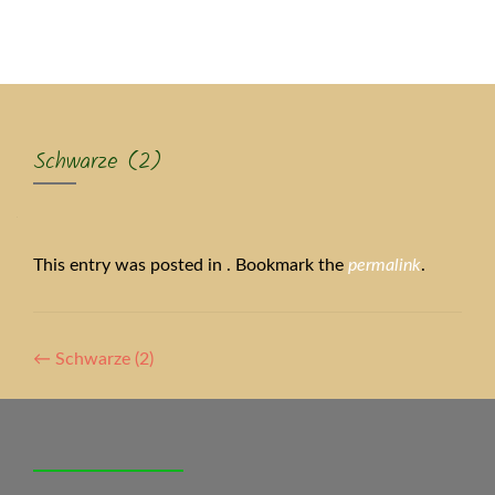
MENU
Schwarze (2)
This entry was posted in . Bookmark the
permalink
.
Artikel-
←
Schwarze (2)
Navigation