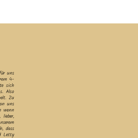
ine
Helfen
Links
Datenschutz & Impressum
für uns
erem 4-
te sich
s. Also
elt. Zu
 an uns
ch wenn
lieber,
unserem
h, dass
d Letty