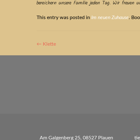
bereichern unsere Familie jeden Tag. Wir freuen
This entry was posted in
Im neuen Zuhause
. Bo
Artikel-
←
Klette
Navigation
Am Galgenberg 25, 08527 Plauen
ti