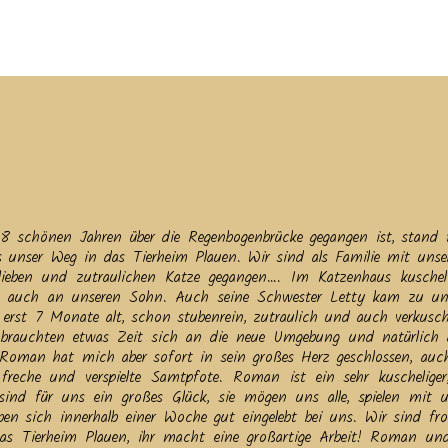
tuelles
Service
Tiere
Tierheim
Tierschutzverein
Term
 schönen Jahren über die Regenbogenbrücke gegangen ist, stand 
s unser Weg in das Tierheim Plauen. Wir sind als Familie mit uns
lieben und zutraulichen Katze gegangen…. Im Katzenhaus kuschel
auch an unseren Sohn. Auch seine Schwester Letty kam zu un
d erst 7 Monate alt, schon stubenrein, zutraulich und auch verkusch
brauchten etwas Zeit sich an die neue Umgebung und natürlich
. Roman hat mich aber sofort in sein großes Herz geschlossen, au
freche und verspielte Samtpfote. Roman ist ein sehr kuscheliger, 
sind für uns ein großes Glück, sie mögen uns alle, spielen mit 
n sich innerhalb einer Woche gut eingelebt bei uns. Wir sind fro
 das Tierheim Plauen, ihr macht eine großartige Arbeit! Roman un