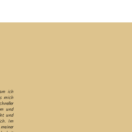
ine
Helfen
Links
Datenschutz & Impressum
kam ich
ls mich
hneller
sam und
cht und
ich. Im
 meiner