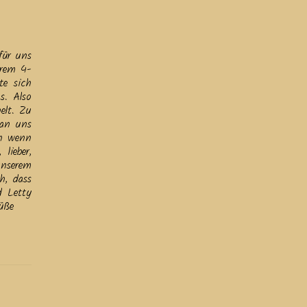
für uns
erem 4-
te sich
s. Also
elt. Zu
 an uns
ch wenn
lieber,
unserem
h, dass
d Letty
üße