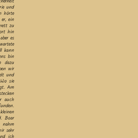
herheit
rie und
h hörte
er, ein
nett zu
ort hin
aber es
wartete
ll kann
ens bin
n dazu
ben wir
elt und
 Wo sie
egt. Am
stecken
er auch
funden.
kleinen
d. Boar
en nahm
ir sehr
und ich