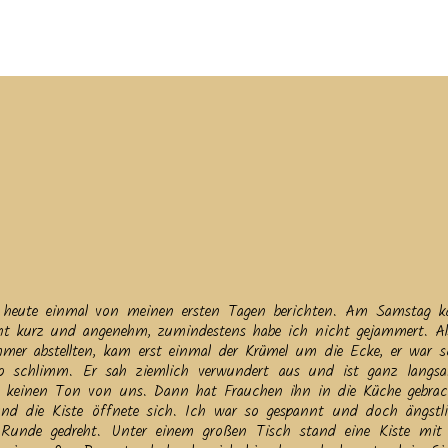
tuelles
Service
Tiere
Tierheim
Tierschutzverein
Term
ch heute einmal von meinen ersten Tagen berichten. Am Samstag 
ht kurz und angenehm, zumindestens habe ich nicht gejammert. A
 abstellten, kam erst einmal der Krümel um die Ecke, er war sc
o schlimm. Er sah ziemlich verwundert aus und ist ganz lang
de keinen Ton von uns. Dann hat Frauchen ihn in die Küche gebra
nd die Kiste öffnete sich. Ich war so gespannt und doch ängstl
Runde gedreht. Unter einem großen Tisch stand eine Kiste mit