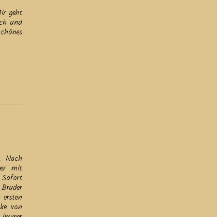
ir geht
uch und
schönes
t. Nach
ber mit
 Sofort
 Bruder
 ersten
cke von
t immer