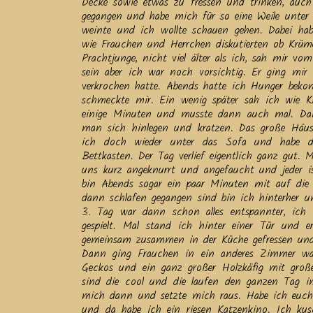
Decke sowie etwas zu fressen und trinken, auch
gegangen und habe mich für so eine Weile unter 
weinte und ich wollte schauen gehen. Dabei ha
wie Frauchen und Herrchen diskutierten ob Krüme
Prachtjunge, nicht viel älter als ich, sah mir vo
sein aber ich war noch vorsichtig. Er ging mi
verkrochen hatte. Abends hatte ich Hunger bekomm
schmeckte mir. Ein wenig später sah ich wie 
einige Minuten und musste dann auch mal. Dann
man sich hinlegen und kratzen. Das große Häus
ich doch wieder unter das Sofa und habe d
Bettkasten. Der Tag verlief eigentlich ganz gut.
uns kurz angeknurrt und angefaucht und jeder i
bin Abends sogar ein paar Minuten mit auf die 
dann schlafen gegangen sind bin ich hinterher 
3. Tag war dann schon alles entspannter, ich
gespielt. Mal stand ich hinter einer Tür und
gemeinsam zusammen in der Küche gefressen und 
Dann ging Frauchen in ein anderes Zimmer wa
Geckos und ein ganz großer Holzkäfig mit groß
sind die cool und die laufen den ganzen Tag 
mich dann und setzte mich raus. Habe ich euc
und da habe ich ein riesen Katzenkino. Ich k