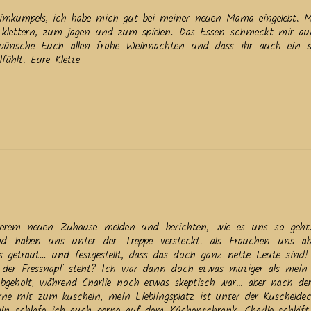
heimkumpels, ich habe mich gut bei meiner neuen Mama eingelebt. M
um klettern, zum jagen und zum spielen. Das Essen schmeckt mir a
h wünsche Euch allen frohe Weihnachten und dass ihr auch ein 
fühlt. Eure Klette
erem neuen Zuhause melden und berichten, wie es uns so geh
d haben uns unter der Treppe versteckt. als Frauchen uns a
 getraut… und festgestellt, dass das doch ganz nette Leute sind!
 der Fressnapf steht? Ich war dann doch etwas mutiger als mein
abgeholt, während Charlie noch etwas skeptisch war… aber nach der
ne mit zum kuscheln, mein Lieblingsplatz ist unter der Kuschelde
n schlafe ich auch gerne auf dem Küchenschrank, Charlie schläf