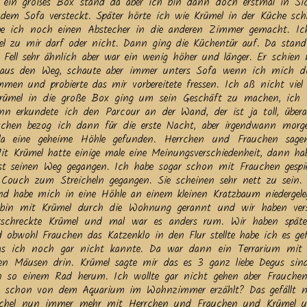
 ein großes Box stand da aber ich bin dann doch erstmal in Sic
dem Sofa versteckt. Später hörte ich wie Krümel in der Küche sch
be ich noch einen Abstecher in die anderen Zimmer gemacht. Ic
l zu mir darf oder nicht. Dann ging die Küchentür auf. Da stand 
m Fell sehr ähnlich aber war ein wenig höher und länger. Er schien 
r aus den Weg, schaute aber immer unters Sofa wenn ich mich d
en und probierte das mir vorbereitete fressen. Ich aß nicht viel 
Krümel in die große Box ging um sein Geschäft zu machen, ich 
 erkundete ich den Parcour an der Wand, der ist ja toll, übera
chen bezog ich dann für die erste Nacht, aber irgendwann morg
a eine geheime Höhle gefunden. Herrchen und Frauchen sage
 Mit Krümel hatte einige male eine Meinungsverschiedenheit, dann ha
st seinen Weg gegangen. Ich habe sogar schon mit Frauchen gespi
Couch zum Streicheln gegangen. Sie scheinen sehr nett zu sein.
und habe mich in eine Höhle an einem kleinen Kratzbaum niedergel
 bin mit Krümel durch die Wohnung gerannt und wir haben ver
 erschreckte Krümel und mal war es anders rum. Wir haben spät
obwohl Frauchen das Katzenklo in den Flur stellte habe ich es ge
s ich noch gar nicht kannte. Da war dann ein Terrarium mit 
en Mäusen drin. Krümel sagte mir das es 3 ganz liebe Degus sin
in so einem Rad herum. Ich wollte gar nicht gehen aber Frauch
h schon von dem Aquarium im Wohnzimmer erzählt? Das gefällt m
uschel nun immer mehr mit Herrchen und Frauchen und Krümel 