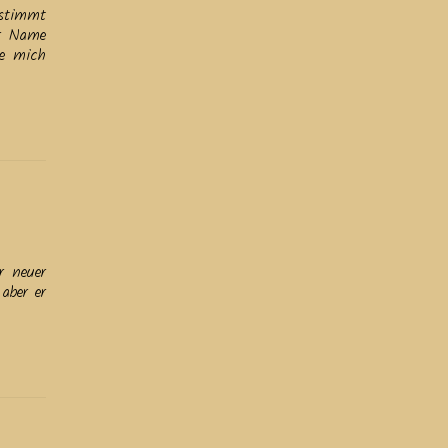
 stimmt
er Name
de mich
r neuer
aber er