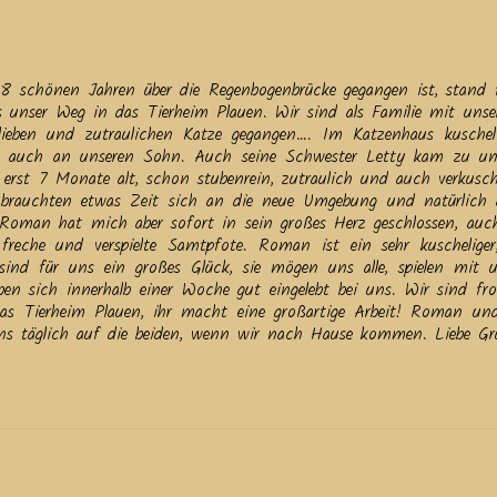
 schönen Jahren über die Regenbogenbrücke gegangen ist, stand 
s unser Weg in das Tierheim Plauen. Wir sind als Familie mit uns
lieben und zutraulichen Katze gegangen…. Im Katzenhaus kuschel
auch an unseren Sohn. Auch seine Schwester Letty kam zu un
d erst 7 Monate alt, schon stubenrein, zutraulich und auch verkusch
brauchten etwas Zeit sich an die neue Umgebung und natürlich
. Roman hat mich aber sofort in sein großes Herz geschlossen, au
freche und verspielte Samtpfote. Roman ist ein sehr kuscheliger, 
sind für uns ein großes Glück, sie mögen uns alle, spielen mit 
n sich innerhalb einer Woche gut eingelebt bei uns. Wir sind fro
 das Tierheim Plauen, ihr macht eine großartige Arbeit! Roman un
 uns täglich auf die beiden, wenn wir nach Hause kommen. Liebe Gr