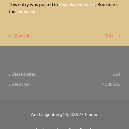
This entry was posted in
Regenbogenbrücke
. Bookmark
the
permalink
.
Artikel-
←
Zumsel
Fritzi
→
Navigation
Diese Seite:
164
Besucher:
4038586
Am Galgenberg 25, 08527 Plauen