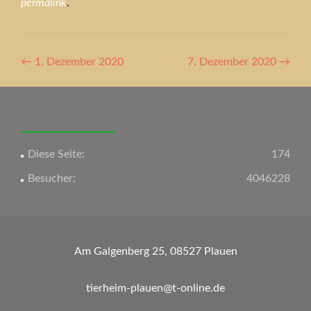
permalink
.
Artikel-
←
1. Dezember 2020
7. Dezember 2020
→
Navigation
Diese Seite:
174
Besucher:
4046228
Am Galgenberg 25, 08527 Plauen
tierheim-plauen@t-online.de