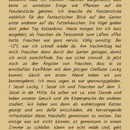
keine so unnützen Dinge wie Pflanzen auf die
Fensterstöcke gehören. Ich brauche die Fensterstöcke
natürlich für den fantastischen Blick auf den Garten
unter anderem auf das Futterhäuschen. Die Vögel spielen
dort jeden Tag Katzenkino. Heute morgen bin ich kurz
ausgebüxt, als Frauchen die Terassentür zum Lüften offen
hatte. Frauchen war ganz nervös. Völlig unnötig: Bei
-12°C war ich schnell wieder da. Am Nachmittag hat
mich Frauchen dann durch den Garten getragen, damit
ich mich zurechtfinde. Das war sicher sinnvoll. Ja jetzt
noch zu den Ängsten von Frauchen, dass es zu
ernsthaften Konflikten mit dem jetzigen Chefkater Lucky
kommt. Gleich am ersten Abend haben wir uns
kennengelernt. Ich muss sagen, es war spannungsgeladen.
1 Sessel Lucky, 1 Sessel ich und Frauchen auf dem 3.
Sessel in der Mitte. Da saßen wir ca. eine Stunde und
haben unseren Geruch und die Körpersprache des anderen
studiert. Wir haben uns dann als wohlerzogene Katzen
gezeigt und uns dafür entschieden, die hervorragende
Infrastruktur dieses Haushalts gemeinsam zu nutzen. Das
einzige was wir nicht können, ist gemeinsam in einem
Zimmer zu schlafen. Wenn wir echt müde sind, geht