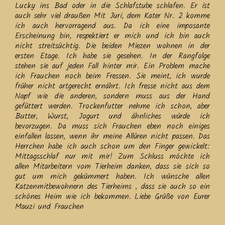
Lucky ins Bad oder in die Schlafstube schlafen. Er ist
auch sehr viel draußen Mit Juri, dem Kater Nr. 2 komme
ich auch hervorragend aus. Da ich eine imposante
Erscheinung bin, respektiert er mich und ich bin auch
nicht streitsüchtig. Die beiden Miezen wohnen in der
ersten Etage. Ich habe sie gesehen. In der Rangfolge
stehen sie auf jeden Fall hinter mir. Ein Problem mache
ich Frauchen noch beim Fressen. Sie meint, ich wurde
früher nicht artgerecht ernährt. Ich fresse nicht aus dem
Napf wie die anderen, sondern muss aus der Hand
gefüttert werden. Trockenfutter nehme ich schon, aber
Butter, Wurst, Jogurt und ähnliches würde ich
bevorzugen. Da muss sich Frauchen eben noch einiges
einfallen lassen, wenn ihr meine Allüren nicht passen. Das
Herrchen habe ich auch schon um den Finger gewickelt:
Mittagsschlaf nur mit mir! Zum Schluss möchte ich
allen Mitarbeitern vom Tierheim danken, dass sie sich so
gut um mich gekümmert haben. Ich wünsche allen
Katzenmitbewohnern des Tierheims , dass sie auch so ein
schönes Heim wie ich bekommen. Liebe Grüße von Eurer
Mauzi und Frauchen