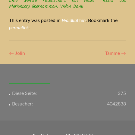
Eine weitere Patenschaft hat Heike Fischer aus
Marienberg übernommen. Vielen Dank
This entry was posted in
Waldkatzen
. Bookmark the
permalink
.
Artikel-
←
Jolin
Tamme
→
Navigation
Diese Seite:
375
Besucher:
4042838