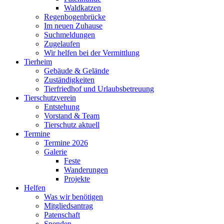
Waldkatzen
Regenbogenbrücke
Im neuen Zuhause
Suchmeldungen
Zugelaufen
Wir helfen bei der Vermittlung
Tierheim
Gebäude & Gelände
Zuständigkeiten
Tierfriedhof und Urlaubsbetreuung
Tierschutzverein
Entstehung
Vorstand & Team
Tierschutz aktuell
Termine
Termine 2026
Galerie
Feste
Wanderungen
Projekte
Helfen
Was wir benötigen
Mitgliedsantrag
Patenschaft
Spenden