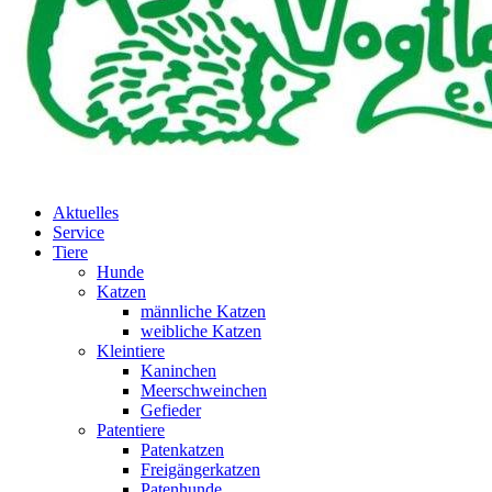
Aktuelles
Service
Tiere
Hunde
Katzen
männliche Katzen
weibliche Katzen
Kleintiere
Kaninchen
Meerschweinchen
Gefieder
Patentiere
Patenkatzen
Freigängerkatzen
Patenhunde