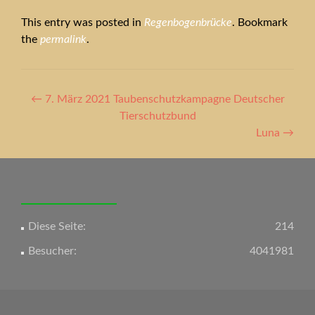
This entry was posted in
Regenbogenbrücke
. Bookmark
the
permalink
.
Artikel-
←
7. März 2021 Taubenschutzkampagne Deutscher
Navigation
Tierschutzbund
Luna
→
Diese Seite:
214
Besucher:
4041981