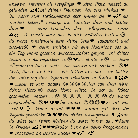
unserem Tierheim als Freigänger ❤…dein Platz hattest du
gefunden 🙏🏻bei deinen Freunden Adi und Minkus ❤…
Du warst sehr zurückhaltend aber immer da ❤🙏🏻du
wurdest liebevoll versorgt alle kannten dich und liebten
dich❤ … ganz besonders deine Pflegemama Susan
🙏🏻….sie merkte auch das du dich verändert hattest.😢…
du warst mittlerweile eine kleine Oma❤ zauberhaft und
zuckersüß ❤…dann erhielten wir eine Nachricht das du
ein Tag nicht gesehen wurdest….sofort gingen bei deiner
Susan die Alarmglocken an😢💔sie ahnte es😢 … deine
Pflegemama Susan sagte….wir müssen dich suchen….😢💔
Chris, Susan und ich … wir teilten uns auf…..wir hatten
die Hoffnung dich irgendwo schlafend zu finden 🙏🏻🍀
🍀….aber es kam anders 😢😢😢😢.Ich sah dich 😢in
deiner Hütte😢…diese kleine Hütte, in der du früher
geschlafen hattest…..😢😢😢😢 😢😢😢du warst
eingeschlafen 😢💔💔💔für immer 😢😢😢💔Es tut mir
Leid💔😢 kleine Henni ❤❤❤…komm gut über die
Regenbogenbrücke 💖💖💖Du bleibst unvergessen 🙏🏻und
du wirst sehr fehlen 😢denn du warst immer da….❤Ruhe
in Frieden 🙏🏻❤❤❤Großer Dank an deine Pflegemamas
❤ besonders an unsere Susan ❤🙏🏻🙏🏻