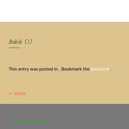
MENU
Bobik (1)
This entry was posted in . Bookmark the
permalink
.
Artikel-
←
Bobik
Navigation