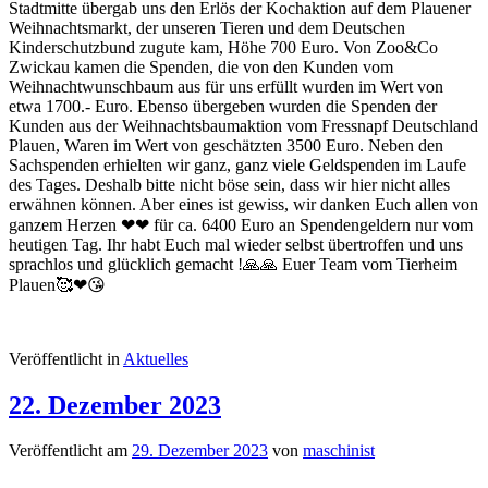
Stadtmitte übergab uns den Erlös der Kochaktion auf dem Plauener
Weihnachtsmarkt, der unseren Tieren und dem Deutschen
Kinderschutzbund zugute kam, Höhe 700 Euro. Von Zoo&Co
Zwickau kamen die Spenden, die von den Kunden vom
Weihnachtwunschbaum aus für uns erfüllt wurden im Wert von
etwa 1700.- Euro. Ebenso übergeben wurden die Spenden der
Kunden aus der Weihnachtsbaumaktion vom Fressnapf Deutschland
Plauen, Waren im Wert von geschätzten 3500 Euro. Neben den
Sachspenden erhielten wir ganz, ganz viele Geldspenden im Laufe
des Tages. Deshalb bitte nicht böse sein, dass wir hier nicht alles
erwähnen können. Aber eines ist gewiss, wir danken Euch allen von
ganzem Herzen ❤❤ für ca. 6400 Euro an Spendengeldern nur vom
heutigen Tag. Ihr habt Euch mal wieder selbst übertroffen und uns
sprachlos und glücklich gemacht !🙏🙏 Euer Team vom Tierheim
Plauen🥰❤😘
Veröffentlicht in
Aktuelles
22. Dezember 2023
Veröffentlicht am
29. Dezember 2023
von
maschinist