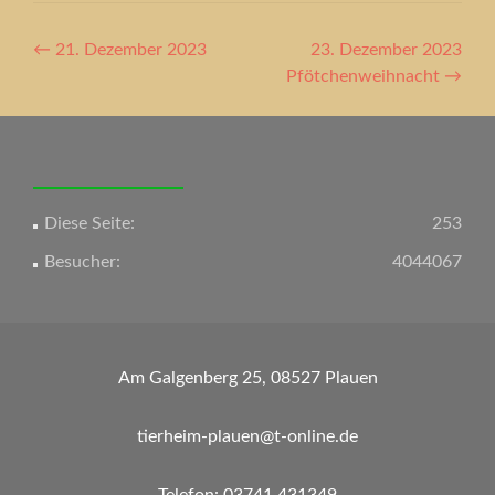
Artikel-
←
21. Dezember 2023
23. Dezember 2023
Navigation
Pfötchenweihnacht
→
Diese Seite:
253
Besucher:
4044067
Am Galgenberg 25, 08527 Plauen
tierheim-plauen@t-online.de