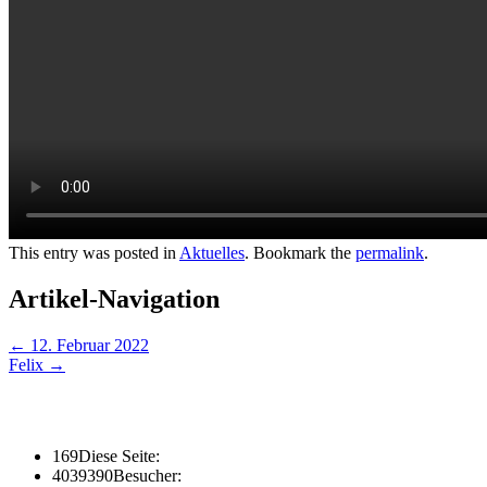
This entry was posted in
Aktuelles
. Bookmark the
permalink
.
Artikel-Navigation
←
12. Februar 2022
Felix
→
169
Diese Seite:
4039390
Besucher: