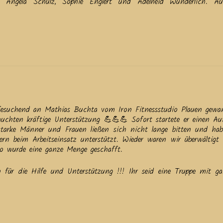
el, Angela Schulz, Sophie Englert und Adelheid Wunderlich. 
lfesuchend an Mathias Buchta vom Iron Fitnessstudio Plauen gewa
uchten kräftige Unterstützung 💪💪💪 Sofort startete er einen Au
starke Männer und Frauen ließen sich nicht lange bitten und ha
rn beim Arbeitseinsatz unterstützt. Wieder waren wir überwältigt
mpo wurde eine ganze Menge geschafft.
ür die Hilfe und Unterstützung !!! Ihr seid eine Truppe mit gan