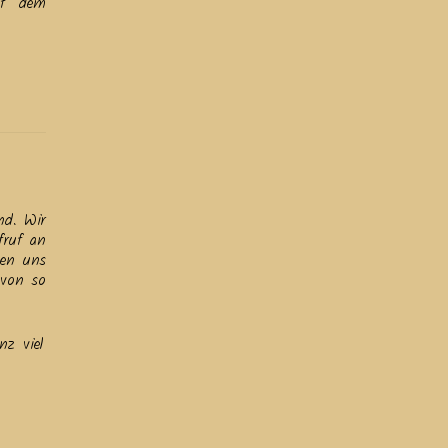
Auf dem
nd. Wir
fruf an
ben uns
 von so
z viel