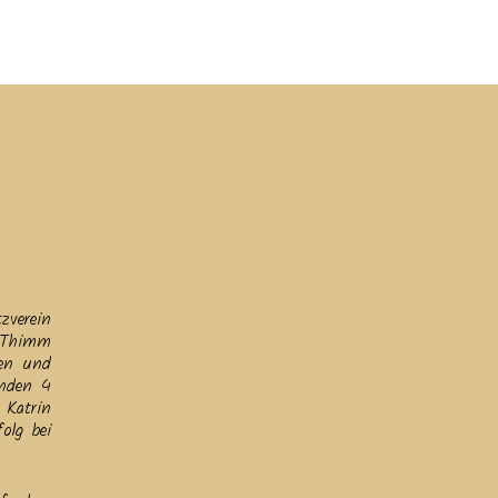
ine
Helfen
Links
Datenschutz & Impressum
zverein
e Thimm
gen und
enden 4
 Katrin
olg bei