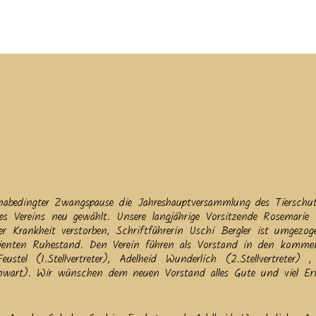
tuelles
Service
Tiere
Tierheim
Tierschutzverein
Term
bedingter Zwangspause die Jahreshauptversammlung des Tierschut
des Vereins neu gewählt. Unsere langjährige Vorsitzende Rosemari
 Krankheit verstorben, Schriftführerin Uschi Bergler ist umgezo
rdienten Ruhestand. Den Verein führen als Vorstand in den komm
tel (1.Stellvertreter), Adelheid Wunderlich (2.Stellvertreter) ,
enwart). Wir wünschen dem neuen Vorstand alles Gute und viel Erf