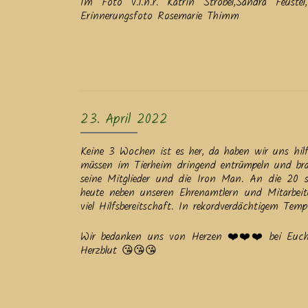
Im Foto v.l.n.r. Katrin Strobel,Sandra Feust
Erinnerungsfoto Rosemarie Thimm
23. April 2022
Keine 3 Wochen ist es her, da haben wir uns hi
müssen im Tierheim dringend entrümpeln und bra
seine Mitglieder und die Iron Man. An die 20 
heute neben unseren Ehrenamtlern und Mitarbeite
viel Hilfsbereitschaft. In rekordverdächtigem Te
Wir bedanken uns von Herzen ❤️❤️❤️ bei Euch f
Herzblut 😘😘😘