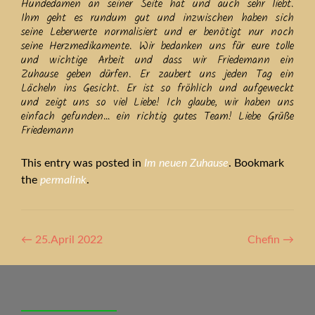
Hundedamen an seiner Seite hat und auch sehr liebt.
Ihm geht es rundum gut und inzwischen haben sich
seine Leberwerte normalisiert und er benötigt nur noch
seine Herzmedikamente. Wir bedanken uns für eure tolle
und wichtige Arbeit und dass wir Friedemann ein
Zuhause geben dürfen. Er zaubert uns jeden Tag ein
Lächeln ins Gesicht. Er ist so fröhlich und aufgeweckt
und zeigt uns so viel Liebe! Ich glaube, wir haben uns
einfach gefunden… ein richtig gutes Team! Liebe Grüße
Friedemann
This entry was posted in
Im neuen Zuhause
. Bookmark
the
permalink
.
Artikel-
←
25.April 2022
Chefin
→
Navigation