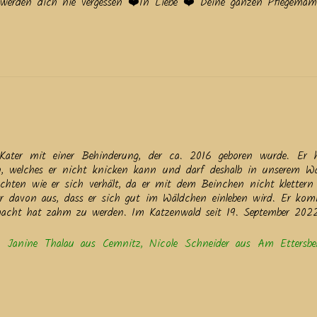
werden dich nie vergessen ❤️In Liebe ❤️ Deine ganzen Pflegema
 Kater mit einer Behinderung, der ca. 2016 geboren wurde. Er 
en, welches er nicht knicken kann und darf deshalb in unserem W
chten wie er sich verhält, da er mit dem Beinchen nicht kletter
r davon aus, dass er sich gut im Wäldchen einleben wird. Er ko
 gemacht hat zahm zu werden. Im Katzenwald seit 19. September 202
, Janine Thalau aus Cemnitz, Nicole Schneider aus Am Ettersb