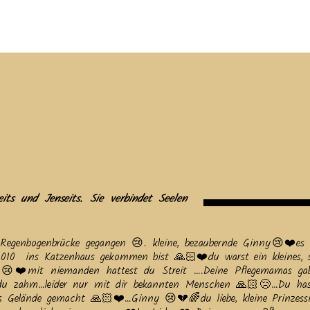
tuelles
Service
Tiere
Tierheim
Tierschutzverein
Term
its und Jenseits. Sie verbindet Seelen
Regenbogenbrücke gegangen 😢. kleine, bezaubernde Ginny😢❤️es
0 ins Katzenhaus gekommen bist 🙏🏻❤️du warst ein kleines, 
 😢❤️mit niemanden hattest du Streit ….Deine Pflegemamas ga
u zahm…leider nur mit dir bekannten Menschen 🙏🏻😢…Du has
as Gelände gemacht 🙏🏻❤️…Ginny 😢💔🌈du liebe, kleine Prinzes