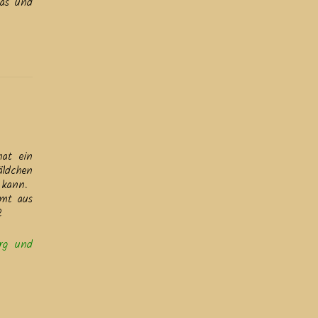
mas und
hat ein
äldchen
n kann.
mmt aus
2
erg und