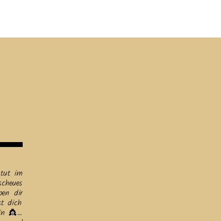
ine
Helfen
Links
Datenschutz & Impressum
 tut im
scheues
ben dir
t dich
sin 👸…