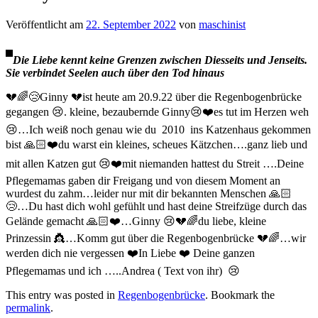
Veröffentlicht am
22. September 2022
von
maschinist
Die Liebe kennt keine Grenzen zwischen Diesseits und Jenseits.
Sie verbindet Seelen auch über den Tod hinaus
💔🌈😢Ginny 💔ist heute am 20.9.22 über die Regenbogenbrücke
gegangen 😢. kleine, bezaubernde Ginny😢❤️es tut im Herzen weh
😢…Ich weiß noch genau wie du 2010 ins Katzenhaus gekommen
bist 🙏🏻❤️du warst ein kleines, scheues Kätzchen….ganz lieb und
mit allen Katzen gut 😢❤️mit niemanden hattest du Streit ….Deine
Pflegemamas gaben dir Freigang und von diesem Moment an
wurdest du zahm…leider nur mit dir bekannten Menschen 🙏🏻
😢…Du hast dich wohl gefühlt und hast deine Streifzüge durch das
Gelände gemacht 🙏🏻❤️…Ginny 😢💔🌈du liebe, kleine
Prinzessin 👸…Komm gut über die Regenbogenbrücke 💔🌈…wir
werden dich nie vergessen ❤️In Liebe ❤️ Deine ganzen
Pflegemamas und ich …..Andrea ( Text von ihr) 😢
This entry was posted in
Regenbogenbrücke
. Bookmark the
permalink
.