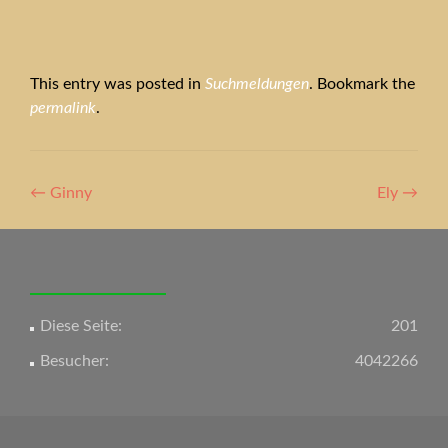
This entry was posted in
Suchmeldungen
. Bookmark the
permalink
.
Artikel-
←
Ginny
Ely
→
Navigation
Diese Seite:
201
Besucher:
4042266