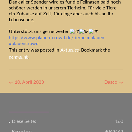
Dank aller Spender wird es für die Fellnasen bald noch
schöner werden in unserem Tierheim. Für viele Tiere
ein Zuhause auf Zeit, für einge aber auch bis an ihr
Lebensende.
Unterstützt uns gerne weiter
https://www.plauen-crowd.de/tierheimplauen
#plauencrowd
This entry was posted in
Aktuelles
. Bookmark the
permalink
.
Artikel-
←
10. April 2023
Dasco
→
Navigation
Diese Seite:
160
Besucher:
4042442