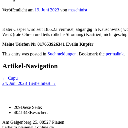
Veröffentlicht am
19. Juni 2023
von
maschinist
Kater Casper wird seit 18.6.23 vermisst, abgängig in Kauschwitz ( w
Weiß (rote Ohren und teils rötliche Stromung) Kastriert, nicht geschi
Meine Telefon Nr 017653926341 Evelin Kupfer
This entry was posted in
Suchmeldungen
. Bookmark the
permalink
.
Artikel-Navigation
←
Capu
24. Juni 2023 Tierheimfest
→
209
Diese Seite:
4041348
Besucher:
Am Galgenberg 25, 08527 Plauen
tierheim-plauen@t-online.de