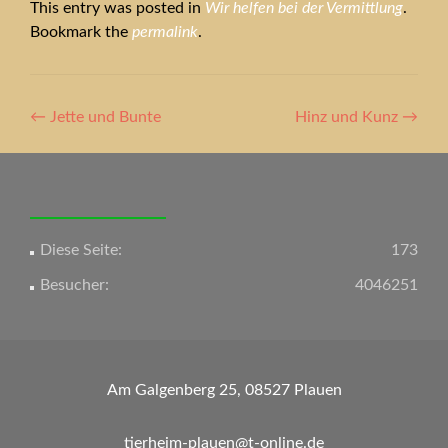
This entry was posted in
Wir helfen bei der Vermittlung
.
Bookmark the
permalink
.
Artikel-
←
Jette und Bunte
Hinz und Kunz
→
Navigation
Diese Seite:
173
Besucher:
4046251
Am Galgenberg 25, 08527 Plauen
tierheim-plauen@t-online.de