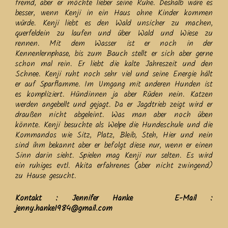
fremd, aber er möchte lieber seine Ruhe. Deshalb wäre es
besser, wenn Kenji in ein Haus ohne Kinder kommen
würde. Kenji liebt es den Wald unsicher zu machen,
querfeldein zu laufen und über Wald und Wiese zu
rennen. Mit dem Wasser ist er noch in der
Kennenlernphase, bis zum Bauch stellt er sich aber gerne
schon mal rein. Er liebt die kalte Jahreszeit und den
Schnee. Kenji ruht noch sehr viel und seine Energie hält
er auf Sparflamme. Im Umgang mit anderen Hunden ist
es kompliziert. Hündinnen ja aber Rüden nein. Katzen
werden angebellt und gejagt. Da er Jagdtrieb zeigt wird er
draußen nicht abgeleint. Was man aber noch üben
könnte. Kenji besuchte als Welpe die Hundeschule und die
Kommandos wie Sitz, Platz, Bleib, Steh, Hier und nein
sind ihm bekannt aber er befolgt diese nur, wenn er einen
Sinn darin sieht. Spielen mag Kenji nur selten. Es wird
ein ruhiges evtl. Akita erfahrenes (aber nicht zwingend)
zu Hause gesucht.
Kontakt : Jennifer Hanke E-Mail :
jenny.hanke1984@gmail.com