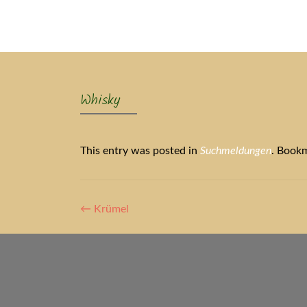
Ak
Whisky
This entry was posted in
Suchmeldungen
. Book
Artikel-
←
Krümel
Navigation