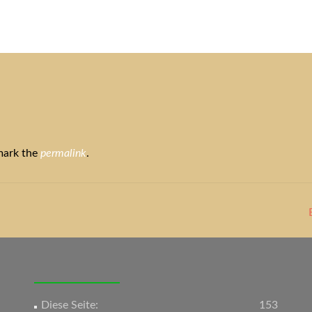
tuelles
Service
Tiere
Tierheim
Tierschutzverein
Term
mark the
permalink
.
Diese Seite:
153