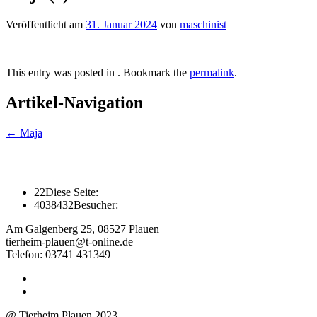
Veröffentlicht am
31. Januar 2024
von
maschinist
This entry was posted in . Bookmark the
permalink
.
Artikel-Navigation
←
Maja
22
Diese Seite:
4038432
Besucher:
Am Galgenberg 25, 08527 Plauen
tierheim-plauen@t-online.de
Telefon: 03741 431349
@ Tierheim Plauen 2023