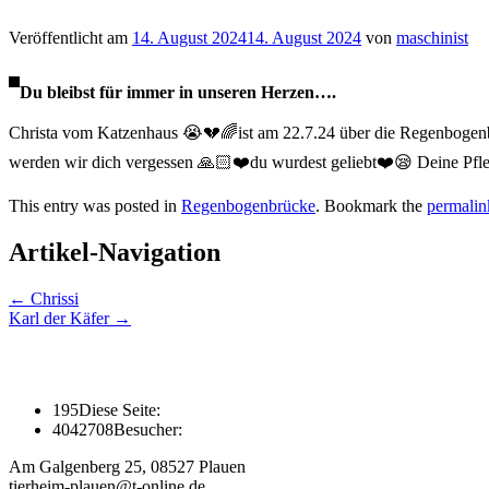
Veröffentlicht am
14. August 2024
14. August 2024
von
maschinist
Du bleibst für immer in unseren Herzen….
Christa vom Katzenhaus 😭💔🌈ist am 22.7.24 über die Regenbogenb
werden wir dich vergessen 🙏🏻❤️du wurdest geliebt❤️😪 Deine Pfl
This entry was posted in
Regenbogenbrücke
. Bookmark the
permalin
Artikel-Navigation
←
Chrissi
Karl der Käfer
→
195
Diese Seite:
4042708
Besucher:
Am Galgenberg 25, 08527 Plauen
tierheim-plauen@t-online.de