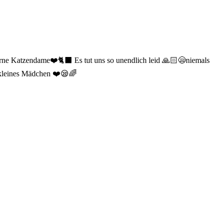
rne Katzendame❤️🐈‍⬛ Es tut uns so unendlich leid 🙏🏻😪niemals
 kleines Mädchen ❤️😪🌈