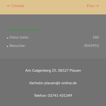
Artikel-
←
Christa
Finn
→
Navigation
Diese Seite:
180
Besucher:
4043952
Am Galgenberg 25, 08527 Plauen
tierheim-plauen@t-online.de
Telefon: 03741 431349