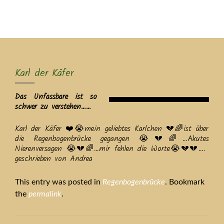
MENU
Karl der Käfer
Das Unfassbare ist so
schwer zu verstehen……
Karl der Käfer ❤️😭mein geliebtes Karlchen 💔🌈ist über
die Regenbogenbrücke gegangen 😭💔🌈…Akutes
Nierenversagen 😭💔🌈…mir fehlen die Worte😭💔💔….
geschrieben von Andrea
This entry was posted in
Regenbogenbrücke
. Bookmark
the
permalink
.