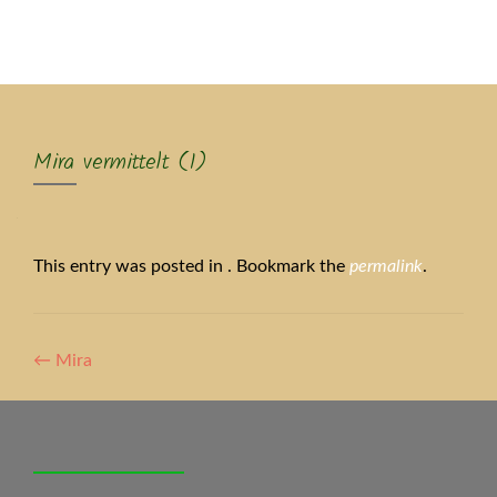
MENU
Mira vermittelt (1)
This entry was posted in . Bookmark the
permalink
.
Artikel-
←
Mira
Navigation