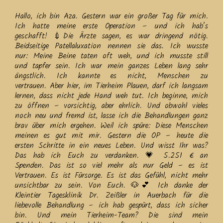
Hallo, ich bin Aza. Gestern war ein großer Tag für mich.
Ich hatte meine erste Operation – und ich hab’s
geschafft! 💉Die Ärzte sagen, es war dringend nötig.
Beidseitige Patellaluxation nennen sie das. Ich wusste
nur: Meine Beine taten oft weh, und ich musste still
und tapfer sein. Ich war mein ganzes Leben lang sehr
ängstlich. Ich kannte es nicht, Menschen zu
vertrauen. Aber hier, im Tierheim Plauen, darf ich langsam
lernen, dass nicht jede Hand weh tut. Ich beginne, mich
zu öffnen – vorsichtig, aber ehrlich. Und obwohl vieles
noch neu und fremd ist, lasse ich die Behandlungen ganz
brav über mich ergehen. Weil ich spüre: Diese Menschen
meinen es gut mit mir. Gestern die OP – heute die
ersten Schritte in ein neues Leben. Und wisst Ihr was?
Das hab ich Euch zu verdanken. 💗 5.251 € an
Spenden. Das ist so viel mehr als nur Geld – es ist
Vertrauen. Es ist Fürsorge. Es ist das Gefühl, nicht mehr
unsichtbar zu sein. Von Euch. 🐶💕 Ich danke der
Kleintier Tagesklinik Dr. Zeißler in Auerbach für die
liebevolle Behandlung – ich hab gespürt, dass ich sicher
bin. Und mein Tierheim-Team? Die sind mein