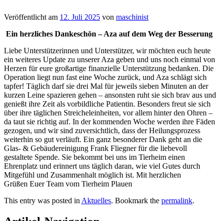
Veröffentlicht am
12. Juli 2025
von
maschinist
Ein herzliches Dankeschön – Aza auf dem Weg der Besserung
Liebe Unterstützerinnen und Unterstützer, wir möchten euch heute
ein weiteres Update zu unserer Aza geben und uns noch einmal von
Herzen für eure großartige finanzielle Unterstützung bedanken. Die
Operation liegt nun fast eine Woche zurück, und Aza schlägt sich
tapfer! Täglich darf sie drei Mal für jeweils sieben Minuten an der
kurzen Leine spazieren gehen – ansonsten ruht sie sich brav aus und
genießt ihre Zeit als vorbildliche Patientin. Besonders freut sie sich
über ihre täglichen Streicheleinheiten, vor allem hinter den Ohren –
da taut sie richtig auf. In der kommenden Woche werden ihre Fäden
gezogen, und wir sind zuversichtlich, dass der Heilungsprozess
weiterhin so gut verläuft. Ein ganz besonderer Dank geht an die
Glas- & Gebäudereinigung Frank Fliegner für die liebevoll
gestaltete Spende. Sie bekommt bei uns im Tierheim einen
Ehrenplatz und erinnert uns täglich daran, wie viel Gutes durch
Mitgefühl und Zusammenhalt möglich ist. Mit herzlichen
Grüßen Euer Team vom Tierheim Plauen
This entry was posted in
Aktuelles
. Bookmark the
permalink
.