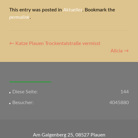
This entry was posted in
Aktuelles
. Bookmark the
permalink
.
Artikel-
←
Katze Plauen Trockentalstraße vermisst
Navigation
Alicia
→
Diese Seite:
144
Besucher:
4045880
Am Galgenberg 25, 08527 Plauen