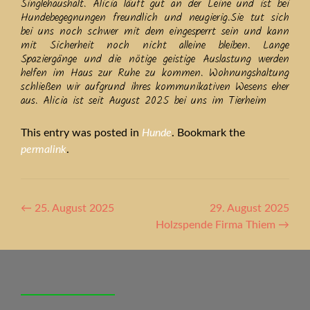
Singlehaushalt. Alicia läuft gut an der Leine und ist bei
Hundebegegnungen freundlich und neugierig.Sie tut sich
bei uns noch schwer mit dem eingesperrt sein und kann
mit Sicherheit noch nicht alleine bleiben. Lange
Spaziergänge und die nötige geistige Auslastung werden
helfen im Haus zur Ruhe zu kommen. Wohnungshaltung
schließen wir aufgrund ihres kommunikativen Wesens eher
aus. Alicia ist seit August 2025 bei uns im Tierheim
This entry was posted in
Hunde
. Bookmark the
permalink
.
Artikel-
←
25. August 2025
29. August 2025
Navigation
Holzspende Firma Thiem
→