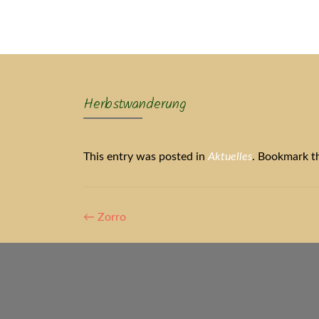
Ak
Herbstwanderung
This entry was posted in
Aktuelles
. Bookmark 
Artikel-
←
Zorro
Navigation