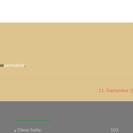
tuelles
Service
Tiere
Tierheim
Tierschutzverein
Term
the
permalink
.
11. September 
Diese Seite:
103