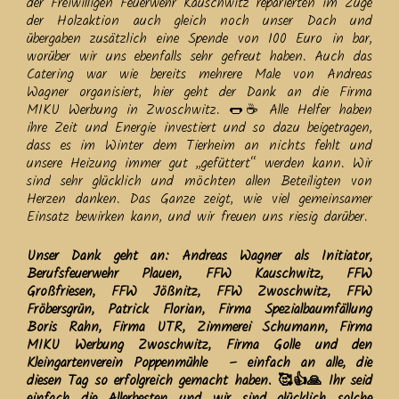
der Freiwilligen Feuerwehr Kauschwitz reparierten im Zuge
der Holzaktion auch gleich noch unser Dach und
übergaben zusätzlich eine Spende von 100 Euro in bar,
worüber wir uns ebenfalls sehr gefreut haben. Auch das
Catering war wie bereits mehrere Male von Andreas
Wagner organisiert, hier geht der Dank an die Firma
MIKU Werbung in Zwoschwitz. 🌭☕ Alle Helfer haben
ihre Zeit und Energie investiert und so dazu beigetragen,
dass es im Winter dem Tierheim an nichts fehlt und
unsere Heizung immer gut ,,gefüttert“ werden kann. Wir
sind sehr glücklich und möchten allen Beteiligten von
Herzen danken. Das Ganze zeigt, wie viel gemeinsamer
Einsatz bewirken kann, und wir freuen uns riesig darüber.
Unser Dank geht an: Andreas Wagner als Initiator,
Berufsfeuerwehr Plauen, FFW Kauschwitz, FFW
Großfriesen, FFW Jößnitz, FFW Zwoschwitz, FFW
Fröbersgrün, Patrick Florian, Firma Spezialbaumfällung
Boris Rahn, Firma UTR, Zimmerei Schumann, Firma
MIKU Werbung Zwoschwitz, Firma Golle und den
Kleingartenverein Poppenmühle – einfach an alle, die
diesen Tag so erfolgreich gemacht haben. 🥰👍🙏 Ihr seid
einfach die Allerbesten und wir sind glücklich solche