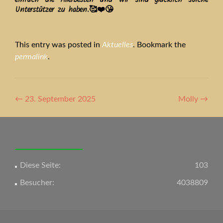
Unterstützer zu haben.🥰❤️😘
This entry was posted in
Aktuelles
. Bookmark the
permalink
.
Artikel-
←
23. September 2025
Molly
→
Navigation
Diese Seite:
103
Besucher:
4038809