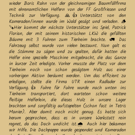
wieder Boris Rahn von der gleichnamigen Baumfällfirma
mit ehrenamtlichen Helfern von der FF Großfriesen und
Technik zur Verfügung. 🙏👍Unterstützt von den
Kameraden/innen wurde im Wald gesägt und verladen. 🪵
🪚Hier kommt der nächste Unterstützer ins Spiel, Patrick
Florian, der mit seinem historischen LKW die gefällten
Bäume mit 3 Fuhren zum Tierheim brachte. 🚛 Das
Fahrzeug selbst wurde von vielen bestaunt. Nun galt es
die Stämme zu sägen und zu spalten, dafür hatten die
Helfer eine spezielle Maschine mitgebracht, die das Ganze
in kurzer Zeit erledigte. Vorher musste der Platz vor dem
Tierheim noch von schon gesägtem Holz aus einer
vorherigen Aktion beräumt werden. Um das effizient zu
erledigen, stellte die Firma UTR einen Radlader zur
Verfügung.👍 Fuhre für Fuhre wurde nach unten ins
Tierheim transportiert, dort warteten schon weitere
fleißige Helferlein, die dieses Holz in unsere Lager
brachten und sorgfältig aufstapelten (schon fast in Tetris
Manier). Aber damit noch nicht genug. Es hatte sich
herum gesprochen, dass es in unsere Werkstatt rein
regnet, da das Dach undicht ist.🌧️ Auch hier bekamen
wir Hilfe. Die Dachpappe wurde gespendet und Kameraden