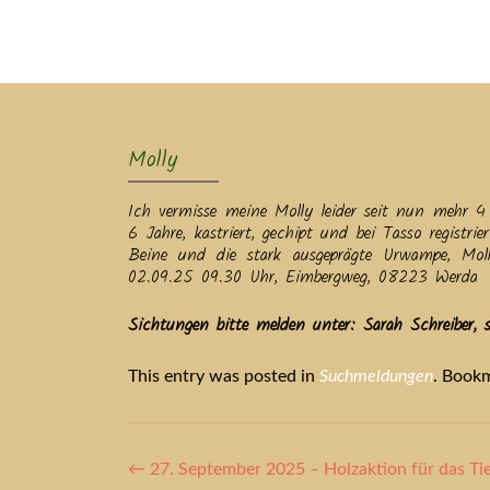
Ak
Molly
Ich vermisse meine Molly leider seit nun mehr 4
6 Jahre, kastriert, gechipt und bei Tasso registri
Beine und die stark ausgeprägte Urwampe, Molly
02.09.25 09.30 Uhr, Eimbergweg, 08223 Werda
Sichtungen bitte melden unter: Sarah Schreiber
This entry was posted in
Suchmeldungen
. Book
Artikel-
←
27. September 2025 – Holzaktion für das Ti