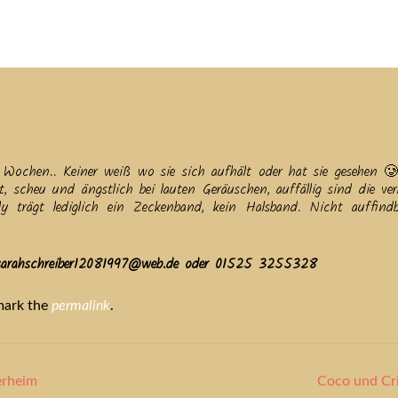
tuelles
Service
Tiere
Tierheim
Tierschutzverein
Term
 Wochen.. Keiner weiß wo sie sich aufhält oder hat sie gesehen 🥲
ert, scheu und ängstlich bei lauten Geräuschen, auffällig sind die ve
 trägt lediglich ein Zeckenband, kein Halsband. Nicht auffindb
, sarahschreiber12081997@web.de oder 01525 3255328
mark the
permalink
.
erheim
Coco und Cr