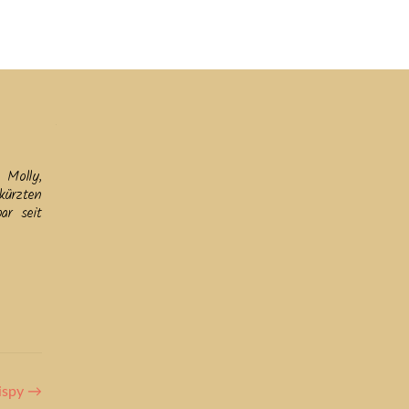
ine
Helfen
Links
Datenschutz & Impressum
 Molly,
rkürzten
ar seit
ispy
→