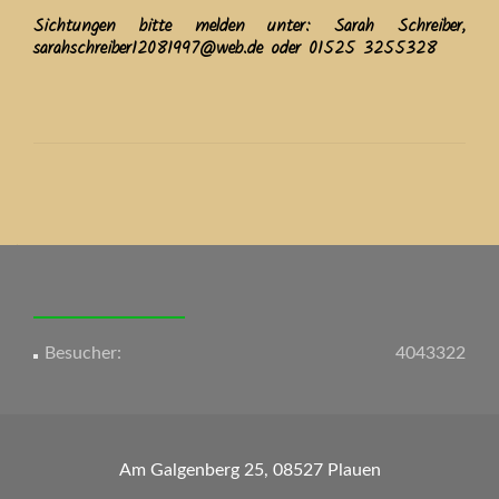
Sichtungen bitte melden unter: Sarah Schreiber,
sarahschreiber12081997@web.de oder 01525 3255328
Beitrags-
Navigation
Besucher:
4043322
Am Galgenberg 25, 08527 Plauen