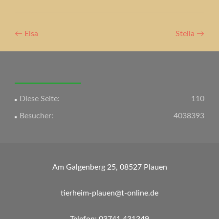
Artikel-
←
Elsa
Stella
→
Navigation
Diese Seite:
110
Besucher:
4038393
Am Galgenberg 25, 08527 Plauen
tierheim-plauen@t-online.de