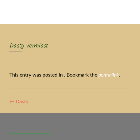
MENU
Dasty vermisst
This entry was posted in . Bookmark the
permalink
.
Artikel-
←
Dasty
Navigation