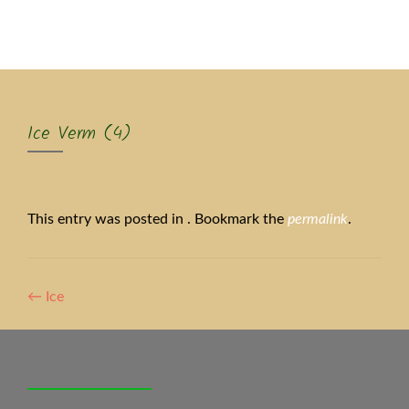
MENU
Ice Verm (4)
This entry was posted in . Bookmark the
permalink
.
Artikel-
←
Ice
Navigation