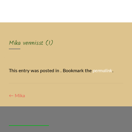
MENU
Mika vermisst (1)
This entry was posted in . Bookmark the
permalink
.
Artikel-
←
Mika
Navigation